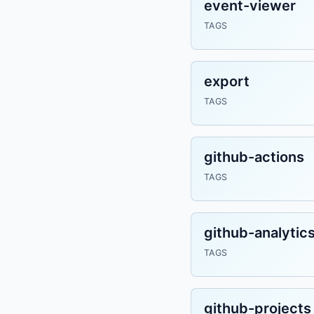
event-viewer
TAGS
export
TAGS
github-actions
TAGS
github-analytic
TAGS
github-projects